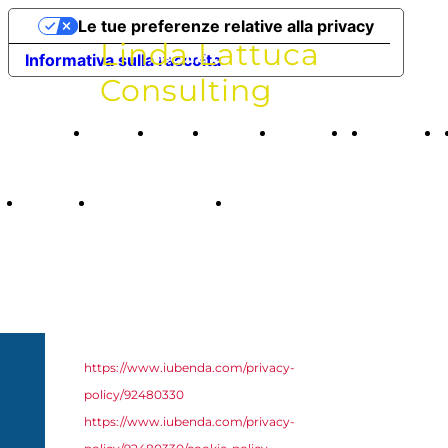
Le tue preferenze relative alla privacy
Linda Lattuca
Secure compliance. Global
Informativa sulla raccolta
Consulting
market access.
Home
Chi
Alcuni
Dicono
Privacy
Page
sono
lavori
di me
Policy
Jobs
Testimonials
Privacy
svolti
IT
done
Policy
(EN)
https://www.iubenda.com/privacy-
policy/92480330
https://www.iubenda.com/privacy-